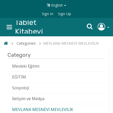
English
Sign In
Sign Up
Tablet
Kitabevi
Categories
MEVLANA MESNEVİ MEVLEVİLİK
Category
Mesleki Eğitim
EĞİTİM
Sosyoloji
İletişim ve Medya
MEVLANA MESNEVİ MEVLEVİLİK